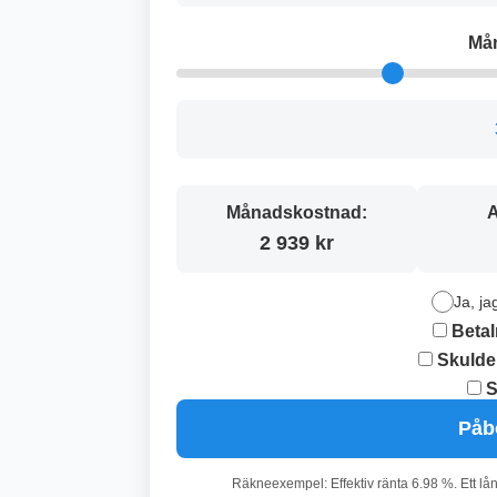
Må
Månadskostnad:
A
2 939 kr
Ja, ja
Betal
Skulde
S
Påb
Räkneexempel: Effektiv ränta 6.98 %. Ett lå