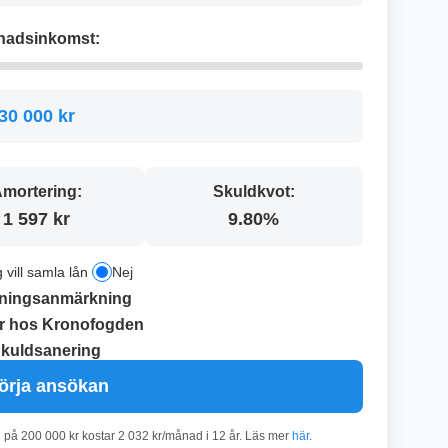
nadsinkomst:
30 000 kr
mortering:
Skuldkvot:
1 597 kr
9.80%
g vill samla lån
Nej
ningsanmärkning
r hos Kronofogden
kuldsanering
örja ansökan
n på 200 000 kr kostar 2 032 kr/månad i 12 år. Läs mer
här
.