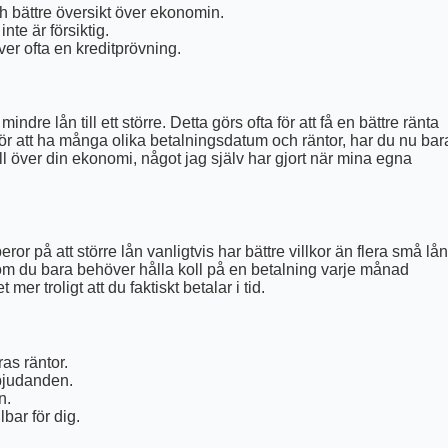
h bättre översikt över ekonomin.
nte är försiktig.
er ofta en kreditprövning.
dre lån till ett större. Detta görs ofta för att få en bättre ränta
t för att ha många olika betalningsdatum och räntor, har du nu bar
ll över din ekonomi, något jag själv har gjort när mina egna
ror på att större lån vanligtvis har bättre villkor än flera små lån
om du bara behöver hålla koll på en betalning varje månad
mer troligt att du faktiskt betalar i tid.
as räntor.
rbjudanden.
n.
bar för dig.