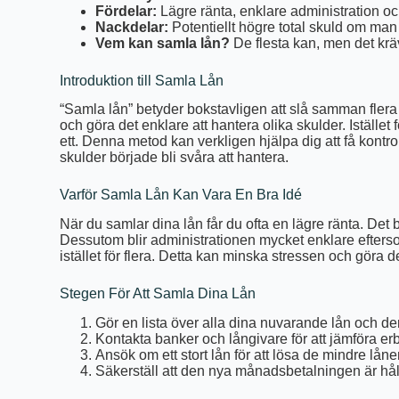
Fördelar:
Lägre ränta, enklare administration oc
Nackdelar:
Potentiellt högre total skuld om man i
Vem kan samla lån?
De flesta kan, men det kräv
Introduktion till Samla Lån
“Samla lån” betyder bokstavligen att slå samman flera min
och göra det enklare att hantera olika skulder. Iställe
ett. Denna metod kan verkligen hjälpa dig att få kontro
skulder började bli svåra att hantera.
Varför Samla Lån Kan Vara En Bra Idé
När du samlar dina lån får du ofta en lägre ränta. Det be
Dessutom blir administrationen mycket enklare efters
istället för flera. Detta kan minska stressen och göra det 
Stegen För Att Samla Dina Lån
Gör en lista över alla dina nuvarande lån och der
Kontakta banker och långivare för att jämföra e
Ansök om ett stort lån för att lösa de mindre låne
Säkerställ att den nya månadsbetalningen är håll