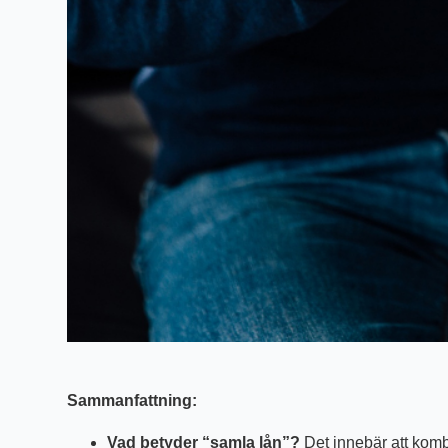
Sammanfattning:
Vad betyder “samla lån”?
Det innebär att kombin