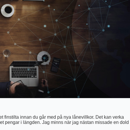
a det finstilta innan du går med på nya lånevillkor. Det kan verka
ket pengar i längden. Jag minns när jag nästan missade en dold