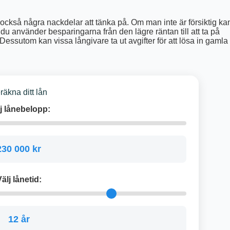
också några nackdelar att tänka på. Om man inte är försiktig ka
m du använder besparingarna från den lägre räntan till att ta på
 Dessutom kan vissa långivare ta ut avgifter för att lösa in gamla
räkna ditt lån
j lånebelopp:
230 000 kr
älj lånetid:
12 år