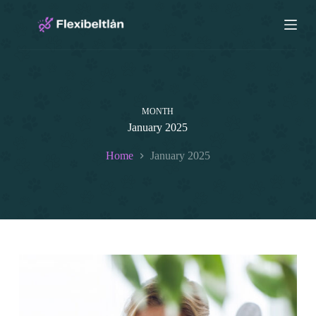
S
k
i
p
t
o
c
o
MONTH
n
t
January 2025
e
n
Home
January 2025
t