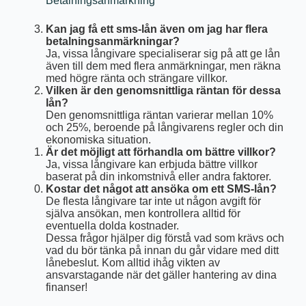
Betalningsanmärkning
Kan jag få ett sms-lån även om jag har flera
betalningsanmärkningar?
Ja, vissa långivare specialiserar sig på att ge lån
även till dem med flera anmärkningar, men räkna
med högre ränta och strängare villkor.
Vilken är den genomsnittliga räntan för dessa
lån?
Den genomsnittliga räntan varierar mellan 10%
och 25%, beroende på långivarens regler och din
ekonomiska situation.
Är det möjligt att förhandla om bättre villkor?
Ja, vissa långivare kan erbjuda bättre villkor
baserat på din inkomstnivå eller andra faktorer.
Kostar det något att ansöka om ett SMS-lån?
De flesta långivare tar inte ut någon avgift för
själva ansökan, men kontrollera alltid för
eventuella dolda kostnader.
Dessa frågor hjälper dig förstå vad som krävs och
vad du bör tänka på innan du går vidare med ditt
lånebeslut. Kom alltid ihåg vikten av
ansvarstagande när det gäller hantering av dina
finanser!