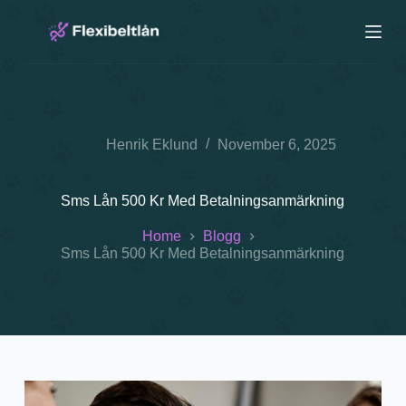
S
k
i
p
t
o
c
o
Henrik Eklund
November 6, 2025
n
t
e
n
Sms Lån 500 Kr Med Betalningsanmärkning
t
Home
Blogg
Sms Lån 500 Kr Med Betalningsanmärkning