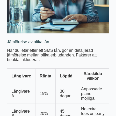
Jämförelse av olika lån
När du letar efter ett SMS lån, gör en detaljerad
jämförelse mellan olika erbjudanden. Faktorer att
beakta inkluderar:
Särskilda
Långivare
Ränta
Löptid
villkor
Anpassade
Långivare
30
15%
planer
A
dagar
möjliga
No extra
Långivare
45
20%
fees on early
B
dagar