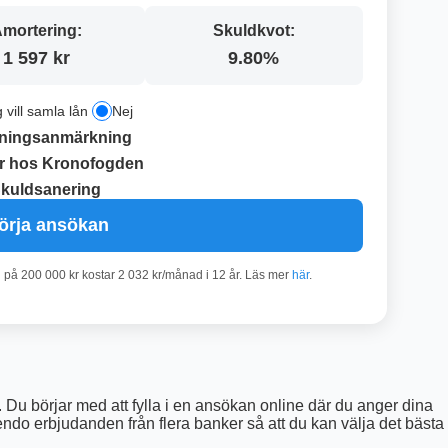
mortering:
Skuldkvot:
1 597 kr
9.80%
g vill samla lån
Nej
ningsanmärkning
r hos Kronofogden
kuldsanering
örja ansökan
n på 200 000 kr kostar 2 032 kr/månad i 12 år. Läs mer
här
.
Du börjar med att fylla i en ansökan online där du anger dina
Lendo erbjudanden från flera banker så att du kan välja det bästa