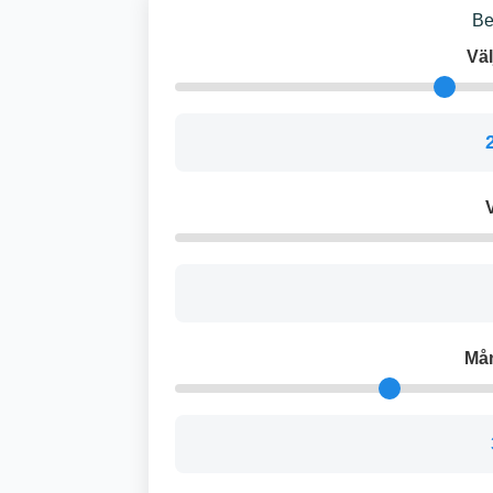
Be
Väl
V
Må