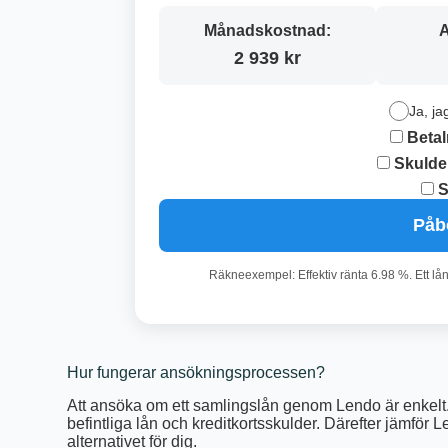
Månadskostnad:
A
2 939 kr
Ja, ja
Betal
Skulde
S
Påb
Räkneexempel: Effektiv ränta 6.98 %. Ett lå
Hur fungerar ansökningsprocessen?
Att ansöka om ett samlingslån genom Lendo är enkelt. 
befintliga lån och kreditkortsskulder. Därefter jämför 
alternativet för dig.