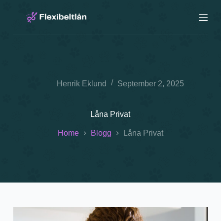
S
k
i
p
t
o
c
o
n
Henrik Eklund
September 2, 2025
t
e
n
Låna Privat
t
Home
Blogg
Låna Privat