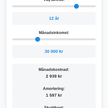
12 år
Månadsinkomst:
30 000 kr
Månadskostnad:
2 939 kr
Amortering:
1 597 kr
Skuldkvot: