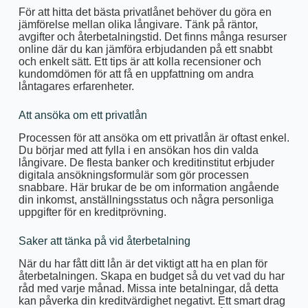
För att hitta det bästa privatlånet behöver du göra en
jämförelse mellan olika långivare. Tänk på räntor,
avgifter och återbetalningstid. Det finns många resurser
online där du kan jämföra erbjudanden på ett snabbt
och enkelt sätt. Ett tips är att kolla recensioner och
kundomdömen för att få en uppfattning om andra
låntagares erfarenheter.
Att ansöka om ett privatlån
Processen för att ansöka om ett privatlån är oftast enkel.
Du börjar med att fylla i en ansökan hos din valda
långivare. De flesta banker och kreditinstitut erbjuder
digitala ansökningsformulär som gör processen
snabbare. Här brukar de be om information angående
din inkomst, anställningsstatus och några personliga
uppgifter för en kreditprövning.
Saker att tänka på vid återbetalning
När du har fått ditt lån är det viktigt att ha en plan för
återbetalningen. Skapa en budget så du vet vad du har
råd med varje månad. Missa inte betalningar, då detta
kan påverka din kreditvärdighet negativt. Ett smart drag