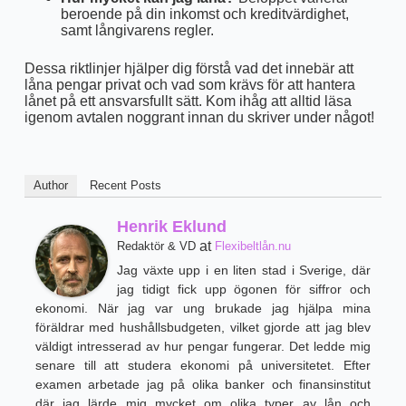
beroende på din inkomst och kreditvärdighet,
samt långivarens regler.
Dessa riktlinjer hjälper dig förstå vad det innebär att
låna pengar privat och vad som krävs för att hantera
lånet på ett ansvarsfullt sätt. Kom ihåg att alltid läsa
igenom avtalen noggrant innan du skriver under något!
Author
Recent Posts
Henrik Eklund
at
Redaktör & VD
Flexibeltlån.nu
Jag växte upp i en liten stad i Sverige, där
jag tidigt fick upp ögonen för siffror och
ekonomi. När jag var ung brukade jag hjälpa mina
föräldrar med hushållsbudgeten, vilket gjorde att jag blev
väldigt intresserad av hur pengar fungerar. Det ledde mig
senare till att studera ekonomi på universitetet. Efter
examen arbetade jag på olika banker och finansinstitut
där jag lärde mig mycket om olika typer av lån och