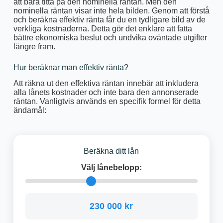
att bara titta på den nominella räntan. Men den
nominella räntan visar inte hela bilden. Genom att förstå
och beräkna effektiv ränta får du en tydligare bild av de
verkliga kostnaderna. Detta gör det enklare att fatta
bättre ekonomiska beslut och undvika oväntade utgifter
längre fram.
Hur beräknar man effektiv ränta?
Att räkna ut den effektiva räntan innebär att inkludera
alla lånets kostnader och inte bara den annonserade
räntan. Vanligtvis används en specifik formel för detta
ändamål:
Beräkna ditt lån
Välj lånebelopp:
230 000 kr